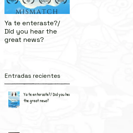
Ya te enteraste?/
Las Nueve
Did you hear the
Revelaciones de
great news?
Pablo Azar/ Pablo
Azar's Ninth
Revelation
Entradas recientes
Ya te enteraste?/ Did you hear
the great news?