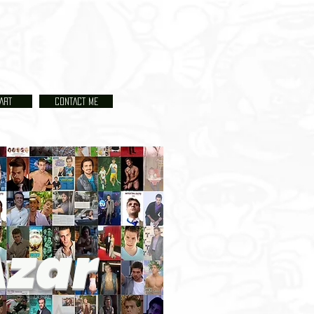
RTE
ART
CONTACT ME
CONTACTO
Azar