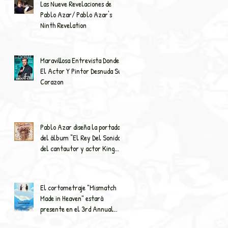
Las Nueve Revelaciones de
Pablo Azar/ Pablo Azar's
Ninth Revelation
Maravillosa Entrevista Donde
El Actor Y Pintor Desnuda Su
Corazon
Pablo Azar diseña la portada
del álbum “El Rey Del Sonido”
del cantautor y actor King
Batey
El cortometraje "Mismatch
Made in Heaven" estará
presente en el 3rd Annual
Film Miami Fest