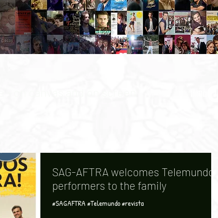
life - on canvas and on screen"
SAG-AFTRA welcomes Telemundo
performers to the family
#SAGAFTRA #Telemundo #revista